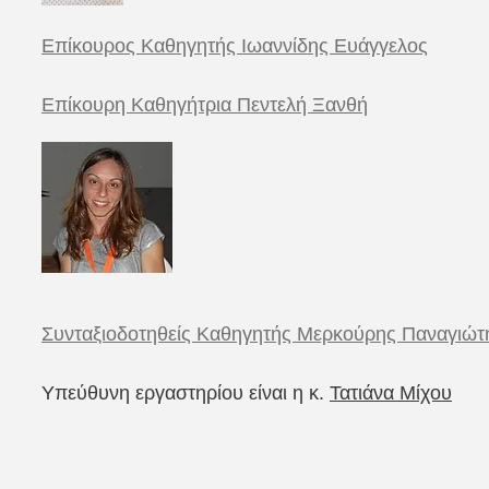
Επίκουρος Καθηγητής
Ιωαννίδης
Ευάγγελος
Επίκουρη Καθηγήτρια Πεντελή Ξανθή
Συνταξιοδοτηθείς Καθηγητής Μερκούρης Παναγιώτης
Yπεύθυνη εργαστηρίου είναι η κ.
Τατιάνα Μίχου