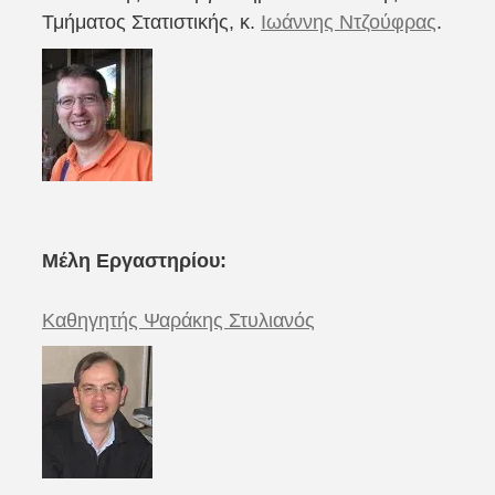
Τμήματος Στατιστικής, κ.
Ιωάννης Ντζούφρας
.
Μέλη Εργαστηρίου:
Καθηγητής Ψαράκης Στυλιανός