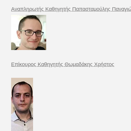
Αναπληρωτής Καθηγητής Παπασταμούλης Παναγι
Επίκουρος Καθηγητής Θωμαδάκης Χρήστος